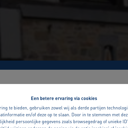
Benieuwd naar de waarde van uw woning?
Een betere ervaring via cookies
Met vertrouwen verkopen
ing te bieden, gebruiken zowel wij als derde partijen technolog
aatinformatie en/of deze op te slaan. Door in te stemmen met dez
uw woning verkopen is een belangrijke beslissing
lijkheid persoonlijke gegevens zoals browsegedrag of unieke ID'
persoonlijk en doordacht, zodat u met rust en zekerheid elke s