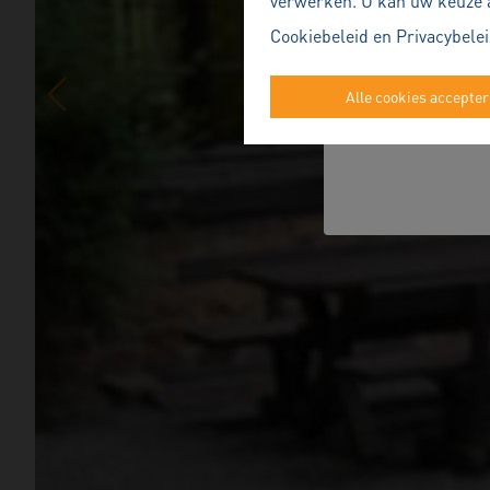
verwerken. U kan uw keuze alt
Cookiebeleid
en
Privacybele
Alle cookies accepte