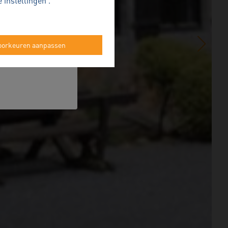
 instellingen'.
oorkeuren aanpassen