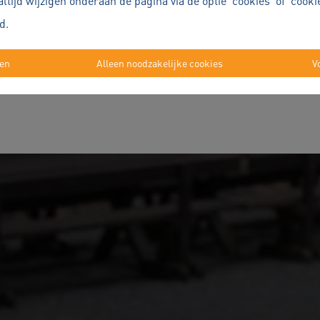
ijd wijzigen onderaan de pagina via de optie 'cookies' of 'cookie
id
.
Plan een persoonlijk verkoopgesprek
ren
Alleen noodzakelijke cookies
V
—
Alexander Robert