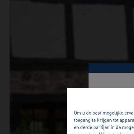
Om u de best mogelijke ervar
toegang te krijgen tot appar
en derde partijen in de moge
Ik begeleid u 