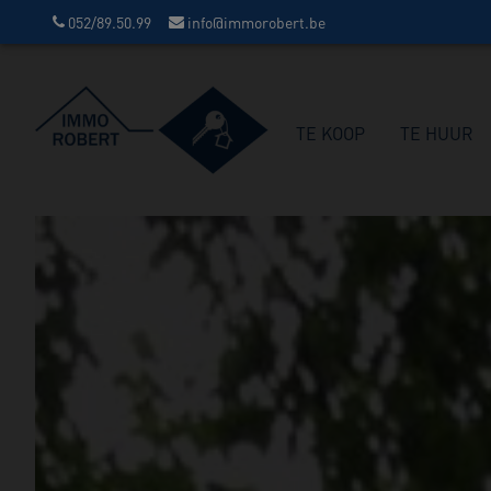
052/89.50.99
info@immorobert.be
TE KOOP
TE HUUR