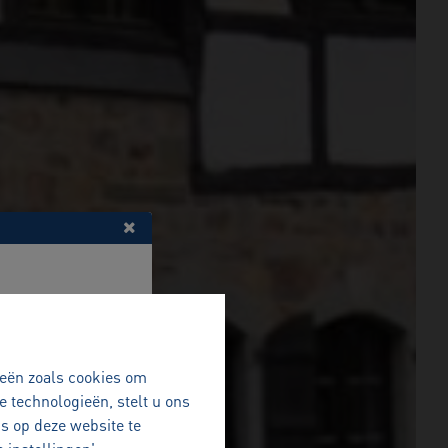
ieën zoals cookies om
e technologieën, stelt u ons
s op deze website te
tap kan zetten.