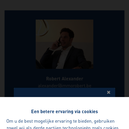
Robert Alexander
alexander@immorobert.be
0498192177
Een betere ervaring via cookies
Benieuwd naar de waarde van
Om u de best mogelijke ervaring te bieden, gebruiken
uw woning?
2
1
1
zowel wij als derde partijen technologieën zoals cookies