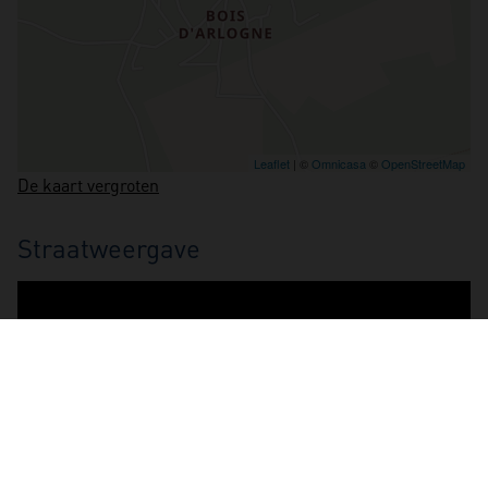
De kaart vergroten
Straatweergave