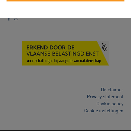
Alexander Robert
052/89.50.99
info@immorobert.be
Disclaimer
Privacy statement
Cookie policy
Cookie instellingen