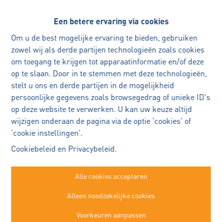
Een betere ervaring via cookies
Benieuwd naar de waarde van
Oeps, deze pagina bestaat niet
Om u de best mogelijke ervaring te bieden, gebruiken
uw woning?
meer
zowel wij als derde partijen technologieën zoals cookies
om toegang te krijgen tot apparaatinformatie en/of deze
Met vertrouwen
op te slaan. Door in te stemmen met deze technologieën,
verkopen
stelt u ons en derde partijen in de mogelijkheid
persoonlijke gegevens zoals browsegedrag of unieke ID's
uw woning verkopen is een belangrijke
op deze website te verwerken. U kan uw keuze altijd
Te koop
Te huur
beslissing
wijzigen onderaan de pagina via de optie 'cookies' of
Ik begeleid u persoonlijk en doordacht,
'cookie instellingen'.
zodat u met rust en zekerheid elke stap
Cookiebeleid
en
Privacybeleid
.
kan zetten.
Alle cookies accepteren
Immo Robert Buggenhout
Plan een persoonlijk verkoopgesprek
Alleen noodzakelijke cookies
Kasteelstraat 22a
—
Buggenhout
Voorkeuren aanpassen