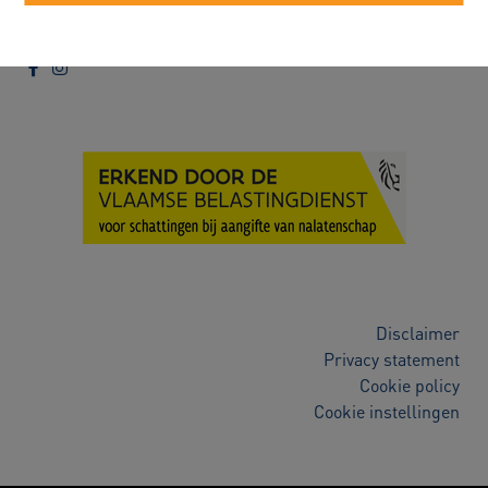
052/89.50.99
info@immorobert.be
Disclaimer
Privacy statement
Cookie policy
Cookie instellingen