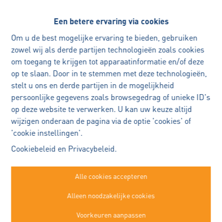
Een betere ervaring via cookies
Oeps, deze pagina bestaat niet
Om u de best mogelijke ervaring te bieden, gebruiken
meer
zowel wij als derde partijen technologieën zoals cookies
om toegang te krijgen tot apparaatinformatie en/of deze
op te slaan. Door in te stemmen met deze technologieën,
stelt u ons en derde partijen in de mogelijkheid
persoonlijke gegevens zoals browsegedrag of unieke ID's
op deze website te verwerken. U kan uw keuze altijd
Te koop
Te huur
wijzigen onderaan de pagina via de optie 'cookies' of
'cookie instellingen'.
Cookiebeleid
en
Privacybeleid
.
Alle cookies accepteren
Immo Robert Buggenhout
Alleen noodzakelijke cookies
Kasteelstraat 22a
Buggenhout
Voorkeuren aanpassen