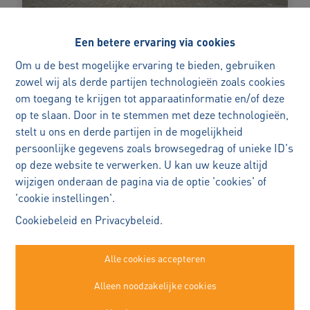
Een betere ervaring via cookies
Der Minne
Benieuwd naar de waarde van
Om u de best mogelijke ervaring te bieden, gebruiken
uw woning?
zowel wij als derde partijen technologieën zoals cookies
om toegang te krijgen tot apparaatinformatie en/of deze
Met vertrouwen
Lange Minnestraat 90, 9280 Lebbeke
   |   
Ref
: 
4
op te slaan. Door in te stemmen met deze technologieën,
verkopen
stelt u ons en derde partijen in de mogelijkheid
100% Verkocht
persoonlijke gegevens zoals browsegedrag of unieke ID's
uw woning verkopen is een belangrijke
op deze website te verwerken. U kan uw keuze altijd
beslissing
wijzigen onderaan de pagina via de optie 'cookies' of
Appartement (2)
Ik begeleid u persoonlijk en doordacht,
'cookie instellingen'.
zodat u met rust en zekerheid elke stap
Cookiebeleid
en
Privacybeleid
.
kan zetten.
Alle cookies accepteren
Plan een persoonlijk verkoopgesprek
Immo Robert Buggenhout
Alleen noodzakelijke cookies
—
Kasteelstraat 22a