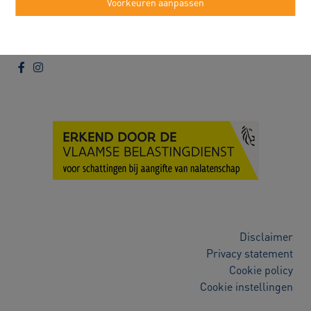
Voorkeuren aanpassen
Buggenhout
Alexander Robert
052/89.50.99
info@immorobert.be
Disclaimer
Privacy statement
Cookie policy
Cookie instellingen