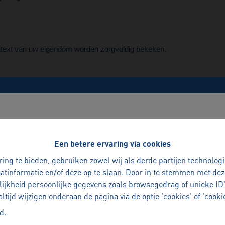
context van uw eigendom worden zorgvuldig bekeken.
sentieel om nuances correct in te schatten.
cties en actuele marktgegevens om tot een realistische waardebepali
Benieuwd naar de waarde van uw woning?
Een betere ervaring via cookies
maar ook inzicht in mogelijke positionering en timing.
Met vertrouwen verkopen
ing te bieden, gebruiken zowel wij als derde partijen technolog
aatinformatie en/of deze op te slaan. Door in te stemmen met dez
uw woning verkopen is een belangrijke beslissing
lijkheid persoonlijke gegevens zoals browsegedrag of unieke ID'
l op zich.
persoonlijk en doordacht, zodat u met rust en zekerheid elke s
ijd wijzigen onderaan de pagina via de optie 'cookies' of 'cookie
n weloverwogen beslissing.
id
.
Plan een persoonlijk verkoopgesprek