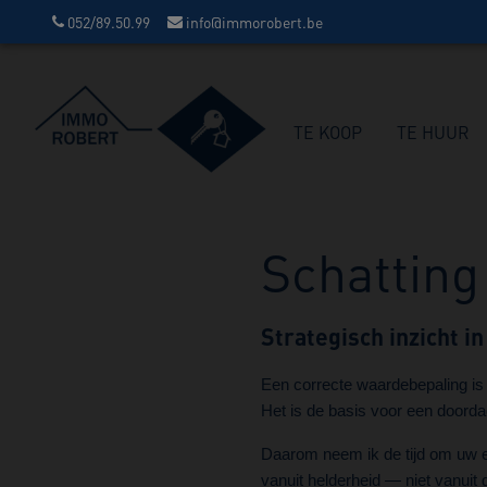
052/89.50.99
info@immorobert.be
TE KOOP
TE HUUR
Schatting
Strategisch inzicht 
Een correcte waardebepaling is 
Het is de basis voor een doorda
Daarom neem ik de tijd om uw e
vanuit helderheid — niet vanuit 