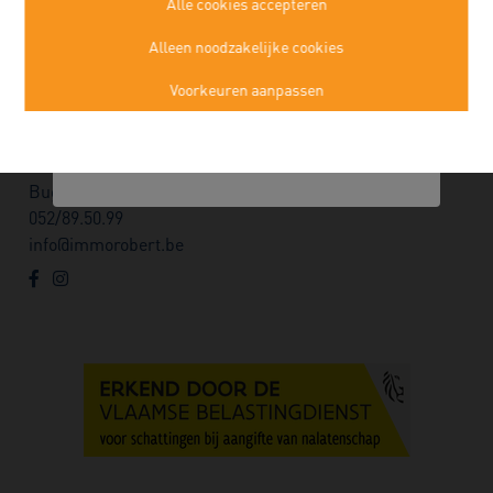
Alle cookies accepteren
Plan een persoonlijk verkoopgesprek
Alleen noodzakelijke cookies
—
Voorkeuren aanpassen
Alexander Robert
Immo Robert Buggenhout
Kasteelstraat 22a
Buggenhout
052/89.50.99
info@immorobert.be