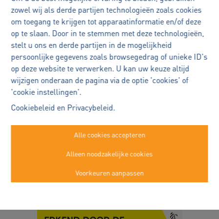
en overloopt ook alles zeer grondig!
zowel wij als derde partijen technologieën zoals cookies
om toegang te krijgen tot apparaatinformatie en/of deze
Glenn Van de Ghoor
op te slaan. Door in te stemmen met deze technologieën,
stelt u ons en derde partijen in de mogelijkheid
persoonlijke gegevens zoals browsegedrag of unieke ID's
op deze website te verwerken. U kan uw keuze altijd
wijzigen onderaan de pagina via de optie 'cookies' of
'cookie instellingen'.
Immo Robert Buggenhout
Cookiebeleid
en
Privacybeleid
.
Kasteelstraat 22a
Buggenhout
Alle cookies accepteren
052/89.50.99
Alleen noodzakelijke cookies
info@immorobert.be
Voorkeuren aanpassen