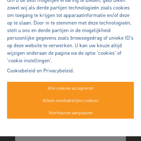
uw woning?
en eerlijke communicatie.
zowel wij als derde partijen technologieën zoals cookies
om toegang te krijgen tot apparaatinformatie en/of deze
Met vertrouwen
Femke Van den Berghe
op te slaan. Door in te stemmen met deze technologieën,
verkopen
stelt u ons en derde partijen in de mogelijkheid
persoonlijke gegevens zoals browsegedrag of unieke ID's
uw woning verkopen is een
op deze website te verwerken. U kan uw keuze altijd
belangrijke beslissing
wijzigen onderaan de pagina via de optie 'cookies' of
Ik begeleid u persoonlijk en
'cookie instellingen'.
doordacht, zodat u met rust en
Immo Robert Buggenhout
Cookiebeleid
en
Privacybeleid
.
zekerheid elke stap kan zetten.
Kasteelstraat 22a
Buggenhout
Alle cookies accepteren
052/89.50.99
Plan een persoonlijk verkoopgesprek
Alleen noodzakelijke cookies
info@immorobert.be
—
Voorkeuren aanpassen
Alexander Robert