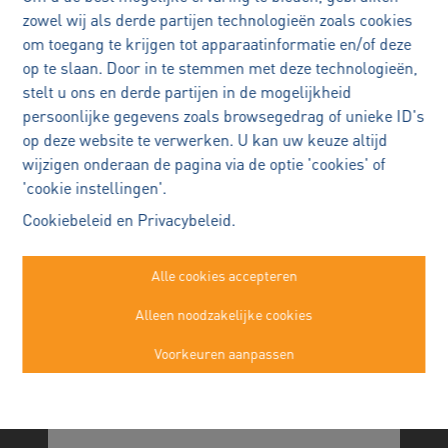
uw woning?
zowel wij als derde partijen technologieën zoals cookies
Andy Spike Smet
om toegang te krijgen tot apparaatinformatie en/of deze
Met vertrouwen
op te slaan. Door in te stemmen met deze technologieën,
verkopen
stelt u ons en derde partijen in de mogelijkheid
persoonlijke gegevens zoals browsegedrag of unieke ID's
uw woning verkopen is een
op deze website te verwerken. U kan uw keuze altijd
belangrijke beslissing
wijzigen onderaan de pagina via de optie 'cookies' of
Ik begeleid u persoonlijk en
'cookie instellingen'.
Immo Robert Buggenhout
doordacht, zodat u met rust en
Cookiebeleid
en
Privacybeleid
.
zekerheid elke stap kan zetten.
Kasteelstraat 22a
Buggenhout
Alle cookies accepteren
052/89.50.99
Plan een persoonlijk verkoopgesprek
Alleen noodzakelijke cookies
info@immorobert.be
—
Voorkeuren aanpassen
Alexander Robert