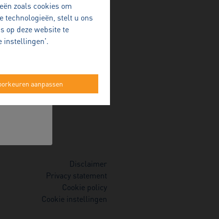
ieën zoals cookies om
e technologieën, stelt u ons
s op deze website te
an zetten.
 instellingen'.
oorkeuren aanpassen
Disclaimer
Privacy statement
Cookie policy
Cookie instellingen