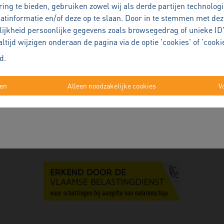
ing te bieden, gebruiken zowel wij als derde partijen technolog
aatinformatie en/of deze op te slaan. Door in te stemmen met dez
uw woning verkopen is een belangrijke beslissing
lijkheid persoonlijke gegevens zoals browsegedrag of unieke ID'
id u persoonlijk en doordacht, zodat u met rust en zekerheid elke stap k
ijd wijzigen onderaan de pagina via de optie 'cookies' of 'cookie
id
.
Plan een persoonlijk verkoopgesprek
ren
Alleen noodzakelijke cookies
V
—
Alexander Robert