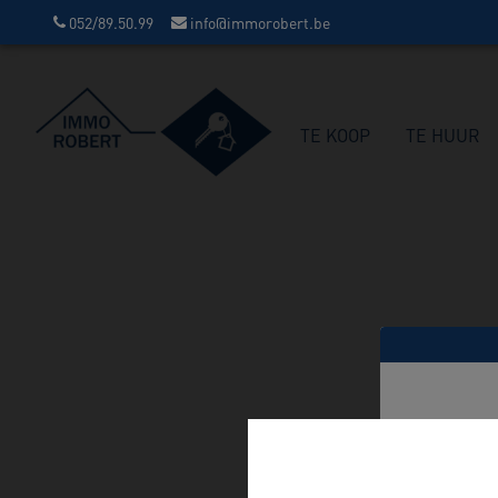
052/89.50.99
info@immorobert.be
TE KOOP
TE HUUR