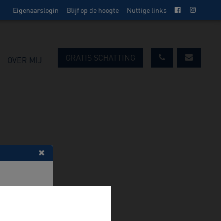
Eigenaarslogin
Blijf op de hoogte
Nuttige links
GRATIS SCHATTING
OVER MIJ
a