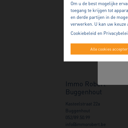
Om u de best mogelijke ervar
toegang te krijgen tot appar
en derde partijen in de moge
Ik begele
verwerken. U kan uw keuze alt
Cookiebeleid
en
Privacybele
Alle cookies accepte
Immo Robert
Buggenhout
Kasteelstraat 22a
Buggenhout
052/89.50.99
info@immorobert.be