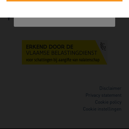
Alexander Robert
052/89.50.99
info@immorobert.be
Disclaimer
Privacy statement
Cookie policy
Cookie instellingen