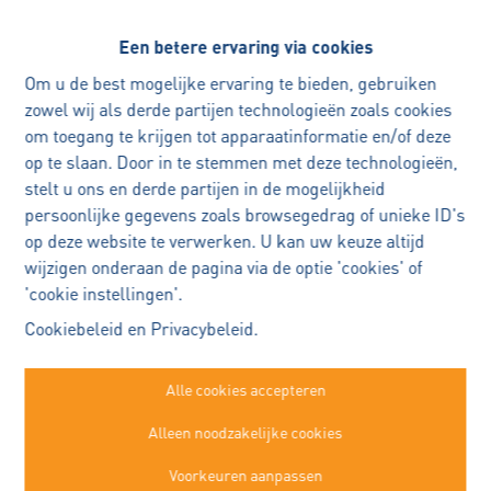
Een betere ervaring via cookies
Benieuwd naar de waarde van
Oeps, deze pagina bestaat niet
Om u de best mogelijke ervaring te bieden, gebruiken
uw woning?
meer
zowel wij als derde partijen technologieën zoals cookies
om toegang te krijgen tot apparaatinformatie en/of deze
Met vertrouwen
op te slaan. Door in te stemmen met deze technologieën,
verkopen
stelt u ons en derde partijen in de mogelijkheid
persoonlijke gegevens zoals browsegedrag of unieke ID's
uw woning verkopen is een
op deze website te verwerken. U kan uw keuze altijd
Te koop
Te huur
belangrijke beslissing
wijzigen onderaan de pagina via de optie 'cookies' of
Ik begeleid u persoonlijk en
'cookie instellingen'.
doordacht, zodat u met rust en
Cookiebeleid
en
Privacybeleid
.
zekerheid elke stap kan zetten.
Alle cookies accepteren
Immo Robert Buggenhout
Plan een persoonlijk verkoopgesprek
Alleen noodzakelijke cookies
Kasteelstraat 22a
—
Buggenhout
Voorkeuren aanpassen